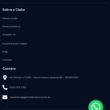
Sobre o Clube
Nosso Clube
Nossa História
Associe-se
Escolinha de Futebol
Blog
Contato
Contato
Av. Militar n° 5010 - Bairro Glória Vacaria/RS - 95200-000
(54) 3231.2742
secretaria@gloriadevacaria.com.br